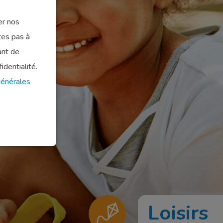
er nos
tes pas à
ant de
identialité.
générales
Loisirs