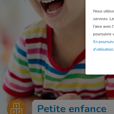
Nous utilis
services. L
l'aise avec 
poursuivre v
En poursuiv
d'utilisation.
Petite enfance